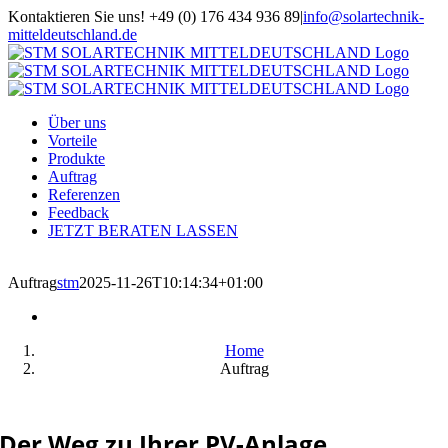
Zum
Kontaktieren Sie uns! +49 (0) 176 434 936 89
|
info@solartechnik-
Inhalt
mitteldeutschland.de
springen
Über uns
Vorteile
Produkte
Auftrag
Referenzen
Feedback
JETZT BERATEN LASSEN
Auftrag
stm
2025-11-26T10:14:34+01:00
Home
Auftrag
Der Weg zu Ihrer PV-Anlage.