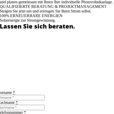
und planen gemeinsam mit Ihnen Ihre individuelle Photovoltaikanlage.
QUALIFIZIERTE BERATUNG & PROJEKTMANAGEMENT
Steigen Sie jetzt um und erzeugen Sie Ihren Strom selbst.
100% ERNEUERBARE ENERGIEN
Solarenergie zur Stromgewinnung.
Lassen Sie sich beraten.
Holen Sie Sich die Sonne in Ihr Haus.
Wie viel können Sie mit einer Solarlösung einsparen?
Lohnt sich ein Solarspeichersystem bei Ihnen?
Wie unabhängig können Sie von Ihrem Stromversorger werden?
Hier können Sie Ihre Daten hinterlassen.
Wir melden uns bei Ihnen und beantworten Ihre Fragen und Wünsche.
orname
*
achname
*
elefonnummer
*