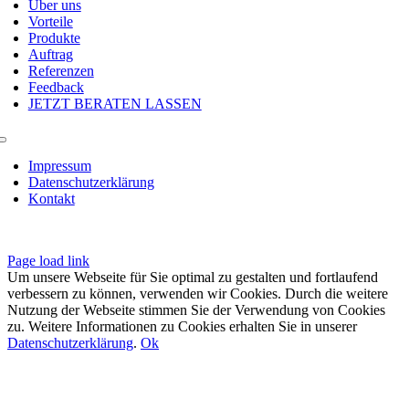
Über uns
Vorteile
Produkte
Auftrag
Referenzen
Feedback
JETZT BERATEN LASSEN
Toggle
Navigation
Impressum
Datenschutzerklärung
Kontakt
© Copyright 2025 –
solartechnik-mitteldeutschland.de
Page load link
Um unsere Webseite für Sie optimal zu gestalten und fortlaufend
verbessern zu können, verwenden wir Cookies. Durch die weitere
Nutzung der Webseite stimmen Sie der Verwendung von Cookies
zu. Weitere Informationen zu Cookies erhalten Sie in unserer
Datenschutzerklärung
.
Ok
Nach
oben