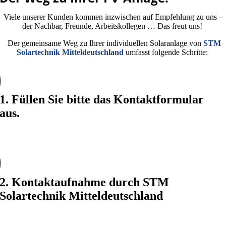
Viele unserer Kunden kommen inzwischen auf Empfehlung zu uns –
der Nachbar, Freunde, Arbeitskollegen … Das freut uns!
Der gemeinsame Weg zu Ihrer individuellen Solaranlage von
STM
Solartechnik Mitteldeutschland
umfasst folgende Schritte:
1. Füllen Sie bitte das Kontaktformular
aus.
Das ermöglicht uns eine erste Einschätzung.
2. Kontaktaufnahme durch STM
Solartechnik Mitteldeutschland
Nach Ihrer Anfrage kontaktieren wir Sie zu weiteren Details, Ihren