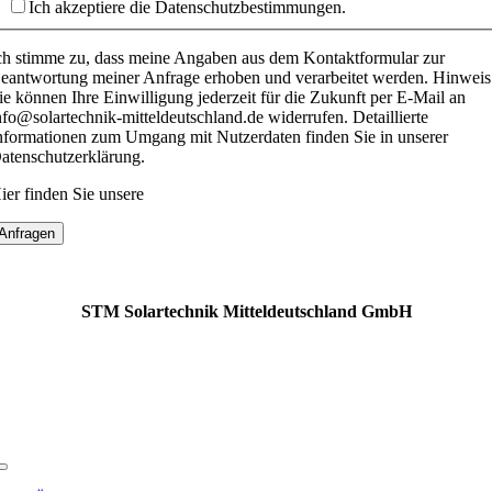
Ich akzeptiere die Datenschutzbestimmungen.
ch stimme zu, dass meine Angaben aus dem Kontaktformular zur
eantwortung meiner Anfrage erhoben und verarbeitet werden. Hinweis
ie können Ihre Einwilligung jederzeit für die Zukunft per E-Mail an
nfo@solartechnik-mitteldeutschland.de widerrufen. Detaillierte
nformationen zum Umgang mit Nutzerdaten finden Sie in unserer
atenschutzerklärung.
ier finden Sie unsere
Datenschutzerklärung
.
Anfragen
STM
Solartechnik Mitteldeutschland GmbH
+49 (0) 176 43680301
info@solartechnik-mitteldeutschland.de
solartechnik-mitteldeutschland.d
e
Toggle
Navigation