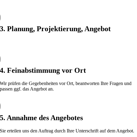
Wünschen und Vorstellungen.
3. Planung, Projektierung, Angebot
Wir planen Ihre PV-Anlage und erstellen Ihr individuelles Angebot.
4. Feinabstimmung vor Ort
Wir prüfen die Gegebenheiten vor Ort, beantworten Ihre Fragen und
passen ggf. das Angebot an.
5. Annahme des Angebotes
Sie erteilen uns den Auftrag durch Ihre Unterschrift auf dem Angebot.